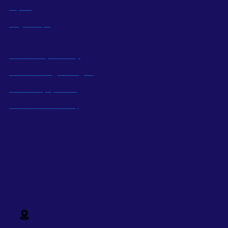
Dự án
Tuyển dụng
Trách nhiệm xã hội
Kiến thức ngành nghề
Kinh tế địa phương
Phát triển nhân sự