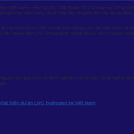
hiệp Việt Nam – Hàn Quốc, Tập đoàn T&T Group và Tổng công
drogen tại Việt Nam, và sẽ hợp tác chuyển đổi các dự án điện
dụng nhiệt lạnh LNG từ các kho cảng LNG tại Việt Nam và ki
hác liên quan đến LNG (mua sắm, nhập khẩu, vận chuyển và
uồn lực quý báu về kinh nghiệm, kỹ thuật, công nghệ, tài c
ia.
hát triển dự án LNG, hydrogen tại Việt Nam