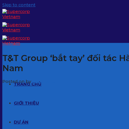
Skip to content
Tin tức
T&T Group ‘bắt tay’ đối tác 
Nam
Posted on
by
supercorp
TRANG CHỦ
GIỚI THIỆU
DỰ ÁN