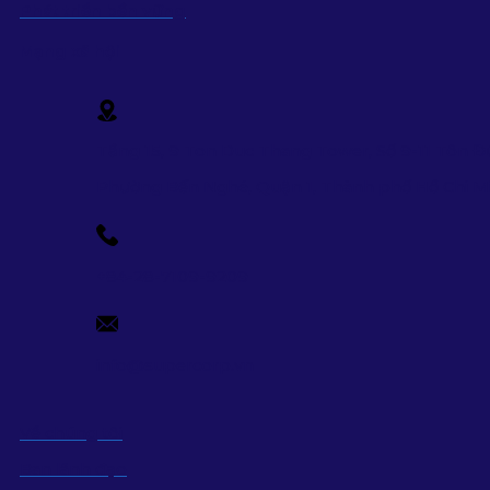
Phát triển bền vững
Mạng xã hội
Tầng 15, 9 Ton Duc Thang Tower, Số 9-11 Tôn Đ
Phường Bến Nghé, Quận 1, Thành phố Hồ Chi 
+84-28-7109-9209
info@supercorp.vn
Về chúng tôi
Ban lãnh đạo