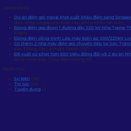
Latest Posts
Dự án điện gió ngoài khơi xuất khẩu điện sang Singa
điện sang Singapore được cấp phép khảo sát biển
Đóng điện giai đoạn 1 đường dây 220 kV Nha Trang-
Chàm
Đóng điện công trình Lắp máy biến áp 500/220kV L
Có thêm 2 nhà máy điện gió chuyển tiếp tại Sóc Trăn
Sóc Trăng, Gia Lai hoàn thành COD
Đề xuất xử phạt hơn 500 triệu đồng đối với 2 dự án 
dự án Nhà máy Thủy điện Krông Nô
Danh mục
Sự kiện
(38)
Tin tức
(68)
Tuyển dụng
(1)
Super Energy Corp