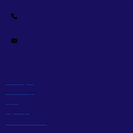
Tầng 15, 9 Ton Duc Thang Tower, Số 9-11 Tôn Đức Th
+84-28-7109-9209
info@supercorp.vn
Công ty
Về chúng tôi
Ban lãnh đạo
Dự án
Tuyển dụng
Phát triển bền vững