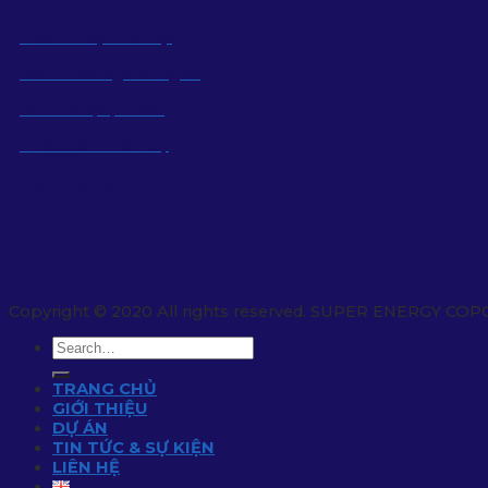
Trách nhiệm xã hội
Kiến thức ngành nghề
Kinh tế địa phương
Phát triển nhân sự
Mạng xã hội
Copyright © 2020 All rights reserved. SUPER ENERGY COP
TRANG CHỦ
GIỚI THIỆU
DỰ ÁN
TIN TỨC & SỰ KIỆN
LIÊN HỆ