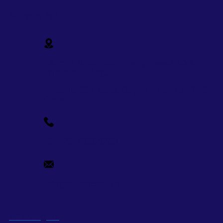
Mạng xã hội
Tầng 15, 9 Ton Duc Thang Tower, Số 9-11
Tôn Đức Thắng,
Phường Bến Nghé, Quận 1, Thành phố Hồ
Chi Minh
+84-28-7109-9209
info@supercorp.vn
Về chúng tôi