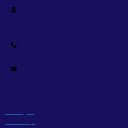
Tầng 15, 9 Ton Duc Thang Tower, Số 9-11 Tôn Đức
Thắng, Phường Bến Nghé, Quận 1, Thành phố Hồ
Chi Minh
+84-28-7109-9209
info@supercorp.vn
Công ty
Về chúng tôi
Ban lãnh đạo