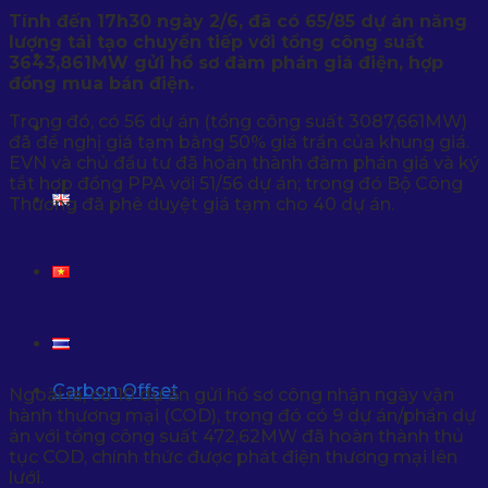
Tính đến 17h30 ngày 2/6, đã có 65/85 dự án năng
lượng tái tạo chuyển tiếp với tổng công suất
TIN TỨC & SỰ KIỆN
3643,861MW gửi hồ sơ đàm phán giá điện, hợp
đồng mua bán điện.
Trong đó, có 56 dự án (tổng công suất 3087,661MW)
LIÊN HỆ
đã đề nghị giá tạm bằng 50% giá trần của khung giá.
EVN và chủ đầu tư đã hoàn thành đàm phán giá và ký
tắt hợp đồng PPA với 51/56 dự án; trong đó Bộ Công
Thương đã phê duyệt giá tạm cho 40 dự án.
Carbon Offset
Ngoài ra, có 10 dự án gửi hồ sơ công nhận ngày vận
hành thương mại (COD), trong đó có 9 dự án/phần dự
án với tổng công suất 472,62MW đã hoàn thành thủ
tục COD, chính thức được phát điện thương mại lên
lưới.