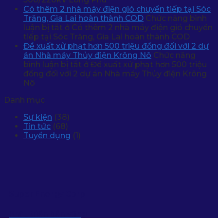
Có thêm 2 nhà máy điện gió chuyển tiếp tại Sóc
Trăng, Gia Lai hoàn thành COD
Chức năng bình
luận bị tắt
ở Có thêm 2 nhà máy điện gió chuyển
tiếp tại Sóc Trăng, Gia Lai hoàn thành COD
Đề xuất xử phạt hơn 500 triệu đồng đối với 2 dự
án Nhà máy Thủy điện Krông Nô
Chức năng
bình luận bị tắt
ở Đề xuất xử phạt hơn 500 triệu
đồng đối với 2 dự án Nhà máy Thủy điện Krông
Nô
Danh mục
Sự kiện
(38)
Tin tức
(68)
Tuyển dụng
(1)
Super Energy Corp
Phát triển bền vững