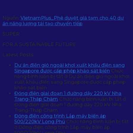
Nguồn:
VietnamPlus_Phê duyệt giá tạm cho 40 dự
án năng lượng tái tạo chuyển tiếp
SUPER
FOR A SUSTAINABLE FUTURE
Latest Posts
Dự án điện gió ngoài khơi xuất khẩu điện sang
Singapore được cấp phép khảo sát biển
Chức
năng bình luận bị tắt
ở Dự án điện gió ngoài khơi
xuất khẩu điện sang Singapore được cấp phép
khảo sát biển
Đóng điện giai đoạn 1 đường dây 220 kV Nha
Trang-Tháp Chàm
Chức năng bình luận bị tắt
ở
Đóng điện giai đoạn 1 đường dây 220 kV Nha
Trang-Tháp Chàm
Đóng điện công trình Lắp máy biến áp
500/220kV Long Phú
Chức năng bình luận bị tắt
ở Đóng điện công trình Lắp máy biến áp
500/220kV Long Phú