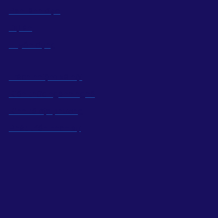
Ban lãnh đạo
Dự án
Tuyển dụng
Trách nhiệm xã hội
Kiến thức ngành nghề
Kinh tế địa phương
Phát triển nhân sự