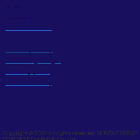
Dự án
Tuyển dụng
Phát triển bền vững
Trách nhiệm xã hội
Kiến thức ngành nghề
Kinh tế địa phương
Phát triển nhân sự
Mạng xã hội
Copyright © 2020 All rights reserved. SUPER ENERGY
COPORATION Public Co,.Ltd