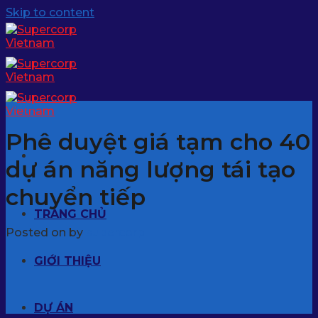
Skip to content
Tin tức
Phê duyệt giá tạm cho 40
dự án năng lượng tái tạo
chuyển tiếp
TRANG CHỦ
Posted on
by
supercorp
GIỚI THIỆU
DỰ ÁN