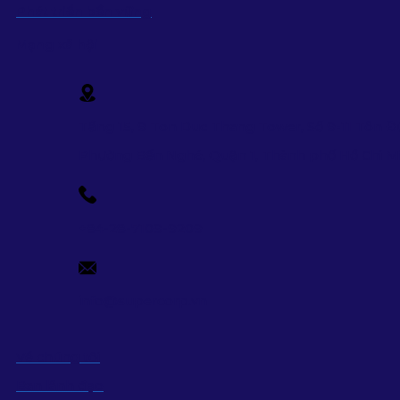
Phát triển bền vững
Mạng xã hội
Tầng 15, 9 Ton Duc Thang Tower, Số 9-11 Tôn Đ
Phường Bến Nghé, Quận 1, Thành phố Hồ Chi 
+84-28-7109-9209
info@supercorp.vn
Về chúng tôi
Ban lãnh đạo