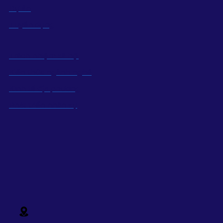
Dự án
Tuyển dụng
Trách nhiệm xã hội
Kiến thức ngành nghề
Kinh tế địa phương
Phát triển nhân sự