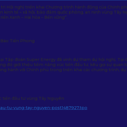
 trì Hội nghị triển khai Chương trình hành động của Chính 
iển kinh tế – xã hội, bảo đảm quốc phòng, an ninh vùng Tâ
triển Xanh – Hài hòa – Bền vững”.
: Báo Tiền Phong
ại Tập đoàn Super Energy đã vinh dự tham dự hội nghị. Tại
ng đó giới thiệu tiềm năng xúc tiến đầu tư, kêu gọi sự quan 
ồng hành với Chính phủ trong triển khai các chương trình, dự
c tiến đầu tư vùng Tây Nguyên
n-dau-tu-vung-tay-nguyen-post1487927.tpo