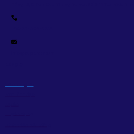
Tầng 15, 9 Ton Duc Thang Tower, Số 9-11 Tôn Đức Th
+84-28-7109-9209
info@supercorp.vn
Công ty
Về chúng tôi
Ban lãnh đạo
Dự án
Tuyển dụng
Phát triển bền vững