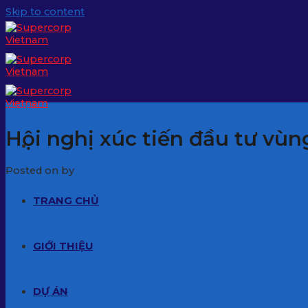
Skip to content
Tin tức
Hội nghị xúc tiến đầu tư vù
Posted on
by
supercorp
TRANG CHỦ
GIỚI THIỆU
DỰ ÁN