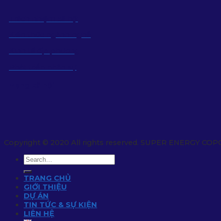
Trách nhiệm xã hội
Kiến thức ngành nghề
Kinh tế địa phương
Phát triển nhân sự
Mạng xã hội
Copyright © 2020 All rights reserved. SUPER ENERGY COP
TRANG CHỦ
GIỚI THIỆU
DỰ ÁN
TIN TỨC & SỰ KIỆN
LIÊN HỆ