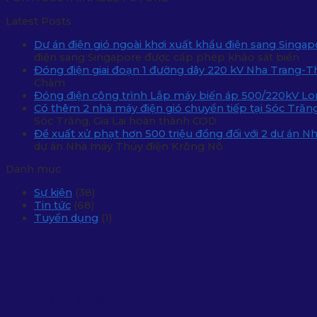
Latest Posts
Dự án điện gió ngoài khơi xuất khẩu điện sang Singa
điện sang Singapore được cấp phép khảo sát biển
Đóng điện giai đoạn 1 đường dây 220 kV Nha Trang-
Chàm
Đóng điện công trình Lắp máy biến áp 500/220kV L
Có thêm 2 nhà máy điện gió chuyển tiếp tại Sóc Trăn
Sóc Trăng, Gia Lai hoàn thành COD
Đề xuất xử phạt hơn 500 triệu đồng đối với 2 dự án 
dự án Nhà máy Thủy điện Krông Nô
Danh mục
Sự kiện
(38)
Tin tức
(68)
Tuyển dụng
(1)
Super Energy Corp