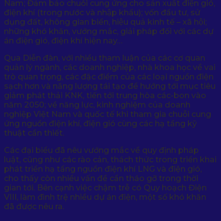
Nam; Đảm bảo chuỗi cung ứng cho sản xuất điện gió,
điện khí (trong nước và nhập khẩu); vốn đầu tư, sử
dụng đất, không gian biển, hiệu quả kinh tế – xã hội;
những khó khăn, vướng mắc, giải pháp đối với các dự
án điện gió, điện khí hiện nay…
Qua Diễn đàn, với nhiều tham luận của các cơ quan
quản lý ngành, các doanh nghiệp, nhà khoa học về vai
trò quan trọng, các đặc điểm của các loại nguồn điện
sạch hơn và năng lượng tái tạo để hướng tới mục tiêu
giảm phát thải KNK, tiến tới trung hòa các-bon vào
năm 2050; về năng lực, kinh nghiệm của doanh
nghiệp Việt Nam và quốc tế khi tham gia chuỗi cung
ứng nguồn điện khí, điện gió cùng các hạ tầng kỹ
thuật cần thiết.
Các đại biểu đã nêu vướng mắc về quy định pháp
luật, cũng như các rào cản, thách thức trong triển khai
phát triển hạ tầng nguồn điện khí LNG và điện gió,
cho thấy còn nhiều vấn đề cần tháo gỡ trong thời
gian tới. Bên cạnh việc chậm trễ có Quy hoạch Điện
VIII, làm đình trệ nhiều dự án điện, một số khó khăn
đã được nêu ra.