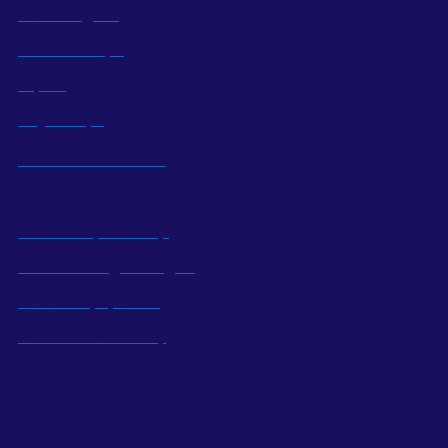
Về chúng tôi
Ban lãnh đạo
Dự án
Tuyển dụng
Phát triển bền vững
Trách nhiệm xã hội
Kiến thức ngành nghề
Kinh tế địa phương
Phát triển nhân sự
Mạng xã hội