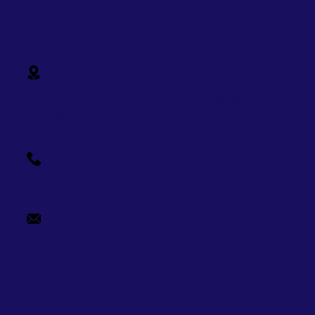
Tầng 15, 9 Ton Duc Thang Tower, Số 9-11 Tôn Đức
Thắng, Phường Bến Nghé, Quận 1, Thành phố Hồ
Chi Minh
+84-28-7109-9209
info@supercorp.vn
Công ty