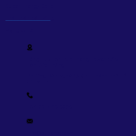
Super Energy Corp
Phát triển bền vững
Mạng xã hội
Tầng 15, 9 Ton Duc Thang Tower, Số 9-11
Tôn Đức Thắng,
Phường Bến Nghé, Quận 1, Thành phố Hồ
Chi Minh
+84-28-7109-9209
info@supercorp.vn