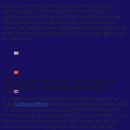
Tại Diễn đàn Năng lượng sạch Việt Nam lần thứ 3
diễn ra sáng 12/5, nhiều đại diện các Bộ ngành, cơ
TIN TỨC & SỰ KIỆN
quan và đại biểu đã đề xuất, đưa ra nhiều giải pháp
nhằm phát triển mạnh điện gió trên bờ, điện gió
ngoài khơi và phát triển nhiệt điện khí dùng khí trong
nước để thay thế dần nhiệt điện than, giảm phát thải
LIÊN HỆ
khí nhà kính.
Thu hút thêm nhiều khu vực tư nhân vào
phát triển cơ sở hạ tầng năng lượng
Trong khuôn khổ Diễn đàn, các đại biểu tập trung
Carbon Offset
thảo luận, cho ý kiến vào dự báo nhu cầu tiêu thụ điện
và vai trò, cơ cấu, tỷ trọng của điện khí, điện gió như
thế nào là hợp lý trong dự thảo Quy hoạch điện VIII và
nhằm thực hiện cam kết tại COP26; giải pháp bảo
đảm phát triển hạ tầng điện gió, điện khí tại Việt