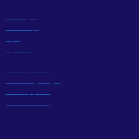
Về chúng tôi
Ban lãnh đạo
Dự án
Tuyển dụng
Trách nhiệm xã hội
Kiến thức ngành nghề
Kinh tế địa phương
Phát triển nhân sự