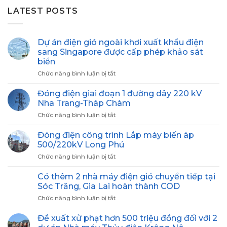
LATEST POSTS
Dự án điện gió ngoài khơi xuất khẩu điện
sang Singapore được cấp phép khảo sát
biển
Chức năng bình luận bị tắt
ở
Dự
án
Đóng điện giai đoạn 1 đường dây 220 kV
điện
Nha Trang-Tháp Chàm
gió
Chức năng bình luận bị tắt
ở
ngoài
Đóng
khơi
điện
Đóng điện công trình Lắp máy biến áp
xuất
giai
khẩu
500/220kV Long Phú
đoạn
điện
Chức năng bình luận bị tắt
ở
1
sang
Đóng
đường
Singapore
điện
Có thêm 2 nhà máy điện gió chuyển tiếp tại
dây
được
công
220
Sóc Trăng, Gia Lai hoàn thành COD
cấp
trình
kV
phép
Chức năng bình luận bị tắt
ở
Lắp
Nha
khảo
Có
máy
Trang-
sát
thêm
Đề xuất xử phạt hơn 500 triệu đồng đối với 2
biến
Tháp
biển
2
áp
Chàm