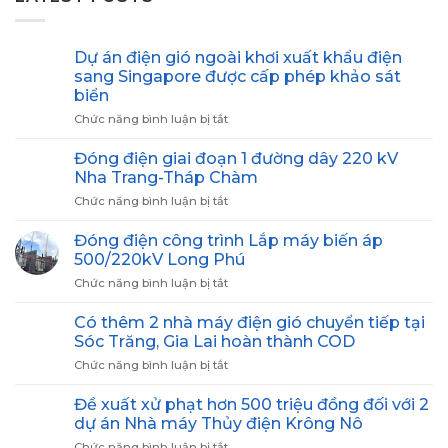
Dự án điện gió ngoài khơi xuất khẩu điện
sang Singapore được cấp phép khảo sát
biển
Chức năng bình luận bị tắt
ở
Dự
án
Đóng điện giai đoạn 1 đường dây 220 kV
điện
Nha Trang-Tháp Chàm
gió
Chức năng bình luận bị tắt
ở
ngoài
Đóng
khơi
điện
Đóng điện công trình Lắp máy biến áp
xuất
giai
khẩu
500/220kV Long Phú
đoạn
điện
Chức năng bình luận bị tắt
ở
1
sang
Đóng
đường
Singapore
điện
Có thêm 2 nhà máy điện gió chuyển tiếp tại
dây
được
công
220
Sóc Trăng, Gia Lai hoàn thành COD
cấp
trình
kV
phép
Chức năng bình luận bị tắt
ở
Lắp
Nha
khảo
Có
máy
Trang-
sát
thêm
Đề xuất xử phạt hơn 500 triệu đồng đối với 2
biến
Tháp
biển
2
áp
dự án Nhà máy Thủy điện Krông Nô
Chàm
nhà
500/220kV
Chức năng bình luận bị tắt
ở