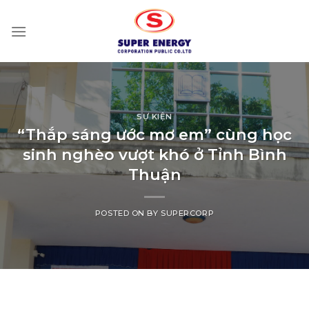
Skip
to
content
SỰ KIỆN
“Thắp sáng ước mơ em” cùng học
sinh nghèo vượt khó ở Tỉnh Bình
Thuận
POSTED ON
BY
SUPERCORP