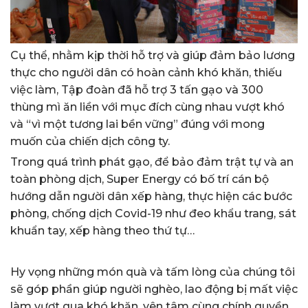
Cụ thể, nhằm kịp thời hỗ trợ và giúp đảm bảo lương
thực cho người dân có hoàn cảnh khó khăn, thiếu
việc làm, Tập đoàn đã hỗ trợ 3 tấn gạo và 300
thùng mì ăn liền với mục đích cùng nhau vượt khó
và “vì một tương lai bền vững” đúng với mong
muốn của chiến dịch công ty.
Trong quá trình phát gạo, để bảo đảm trật tự và an
toàn phòng dịch, Super Energy có bố trí cán bộ
hướng dẫn người dân xếp hàng, thực hiện các bước
phòng, chống dịch Covid-19 như đeo khẩu trang, sát
khuẩn tay, xếp hàng theo thứ tự…
Hy vọng những món quà và tấm lòng của chúng tôi
sẽ góp phần giúp người nghèo, lao động bị mất việc
làm vượt qua khó khăn, yên tâm cùng chính quyền