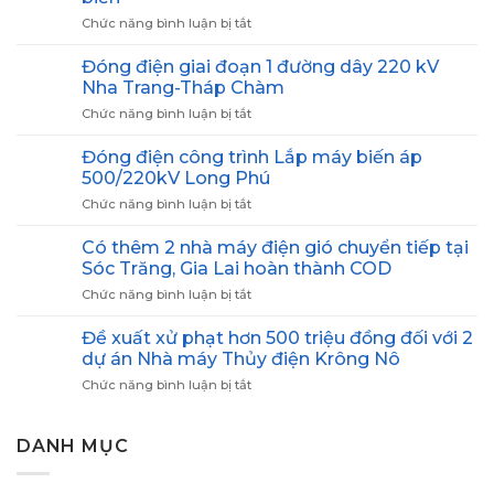
Chức năng bình luận bị tắt
ở
Dự
án
Đóng điện giai đoạn 1 đường dây 220 kV
điện
Nha Trang-Tháp Chàm
gió
Chức năng bình luận bị tắt
ở
ngoài
Đóng
khơi
điện
Đóng điện công trình Lắp máy biến áp
xuất
giai
khẩu
500/220kV Long Phú
đoạn
điện
Chức năng bình luận bị tắt
ở
1
sang
Đóng
đường
Singapore
điện
Có thêm 2 nhà máy điện gió chuyển tiếp tại
dây
được
công
220
Sóc Trăng, Gia Lai hoàn thành COD
cấp
trình
kV
phép
Chức năng bình luận bị tắt
ở
Lắp
Nha
khảo
Có
máy
Trang-
sát
thêm
Đề xuất xử phạt hơn 500 triệu đồng đối với 2
biến
Tháp
biển
2
áp
dự án Nhà máy Thủy điện Krông Nô
Chàm
nhà
500/220kV
Chức năng bình luận bị tắt
ở
máy
Long
Đề
điện
Phú
xuất
gió
xử
DANH MỤC
chuyển
phạt
tiếp
hơn
tại