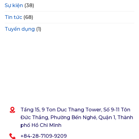
500
Sóc
Sự kiện
(38)
triệu
Trăng,
đồng
Gia
Tin tức
(68)
đối
Lai
với
hoàn
2
Tuyển dụng
(1)
thành
dự
COD
án
Nhà
máy
Thủy
điện
Krông
Nô
Tầng 15, 9 Ton Duc Thang Tower, Số 9-11 Tôn
Đức Thắng, Phường Bến Nghé, Quận 1, Thành
phố Hồ Chi Minh
+84-28-7109-9209