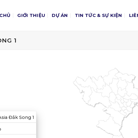
 CHỦ
GIỚI THIỆU
DỰ ÁN
TIN TỨC & SỰ KIỆN
LIÊ
ONG 1
sia Đắk Song 1
p