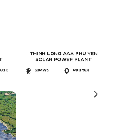
THINH LONG AAA PHU YEN
T
SOLAR POWER PLANT
HUOC
50MWp
PHU YEN