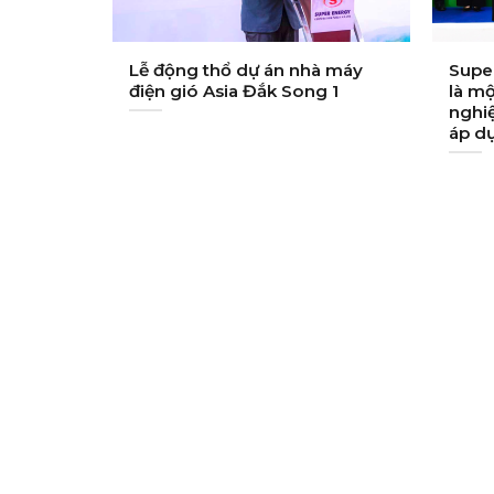
Lễ động thổ dự án nhà máy
Supe
điện gió Asia Đắk Song 1
là m
nghiệ
áp d