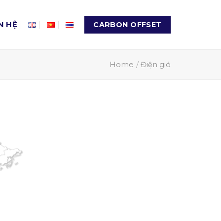
N HỆ
CARBON OFFSET
Home
/
Điện gió