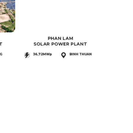
PHAN LAM
T
SOLAR POWER PLANT
NG
36,72MWp
BINH THUAN