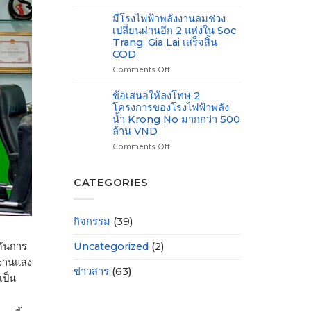
เปิด
220
รับ
ใช้
kV
มีโรงไฟฟ้าพลังงานลมช่วง
ใบ
งาน
เฟส
เปลี่ยนผ่านอีก 2 แห่งใน Soc
อนุญาต
โครงการ
1
สำหรับ
Trang, Gia Lai เสร็จสิ้น
ติด
สาย
การ
COD
ตั้ง
Nha
สำรวจ
Comments Off
on
เครื่อง
Trang
ทาง
มี
แปลง
–
ทะเล
โรง
ไฟ
ข้อเสนอให้ลงโทษ 2
Thap
ไฟฟ้า
ขนาด
Cham
โครงการของโรงไฟฟ้าพลัง
พลังงาน
500/220kV
น้ำ Krong No มากกว่า 500
ลม
Long
ล้าน VND
ช่วง
Phu
Comments Off
on
เปลี่ยน
ข้อ
ผ่าน
เสนอ
อีก
ให้
2
CATEGORIES
ลงโทษ
แห่ง
2
ใน
โครงการ
Soc
กิจกรรม
(39)
ของ
Trang,
โรง
Gia
ดันการ
Uncategorized
(2)
ไฟฟ้า
Lai
พลัง
เสร็จ
งงานแสง
น้ำ
สิ้น
ข่าวสาร
(63)
เป็น
Krong
COD
No
มากกว่า