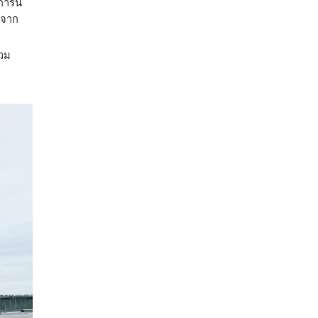
ารนี้
500
ล้าน
นจาก
VND
่วม