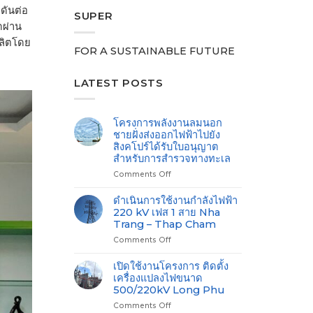
ดันต่อ
SUPER
ดผ่าน
ผลิตโดย
FOR A SUSTAINABLE FUTURE
LATEST POSTS
โครงการพลังงานลมนอก
ชายฝั่งส่งออกไฟฟ้าไปยัง
สิงคโปร์ได้รับใบอนุญาต
สำหรับการสำรวจทางทะเล
Comments Off
on
โครงการ
พลังงาน
ดำเนินการใช้งานกำลังไฟฟ้า
ลม
220 kV เฟส 1 สาย Nha
นอก
Trang – Thap Cham
ชายฝั่ง
Comments Off
on
ส่ง
ดำเนิน
ออกไฟ
การ
ฟ้า
เปิดใช้งานโครงการ ติดตั้ง
ใช้
ไป
เครื่องแปลงไฟขนาด
งาน
ยัง
500/220kV Long Phu
กำลัง
สิงคโปร์
Comments Off
on
ไฟฟ้า
ได้