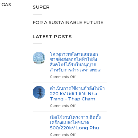
PV GAS
SUPER
FOR A SUSTAINABLE FUTURE
LATEST POSTS
โครงการพลังงานลมนอก
ชายฝั่งส่งออกไฟฟ้าไปยัง
สิงคโปร์ได้รับใบอนุญาต
สำหรับการสำรวจทางทะเล
Comments Off
on
โครงการ
พลังงาน
ดำเนินการใช้งานกำลังไฟฟ้า
ลม
220 kV เฟส 1 สาย Nha
นอก
Trang – Thap Cham
ชายฝั่ง
Comments Off
on
ส่ง
ดำเนิน
ออกไฟ
การ
ฟ้า
เปิดใช้งานโครงการ ติดตั้ง
ใช้
ไป
เครื่องแปลงไฟขนาด
งาน
ยัง
500/220kV Long Phu
กำลัง
สิงคโปร์
Comments Off
on
ไฟฟ้า
ได้