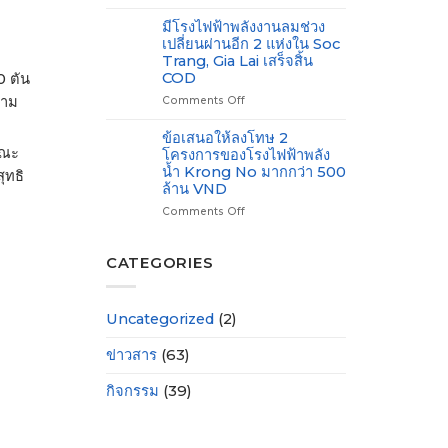
เปิด
220
รับ
ใช้
kV
มีโรงไฟฟ้าพลังงานลมช่วง
ใบ
งาน
เฟส
เปลี่ยนผ่านอีก 2 แห่งใน Soc
อนุญาต
โครงการ
1
สำหรับ
Trang, Gia Lai เสร็จสิ้น
ติด
สาย
การ
COD
0 ตัน
ตั้ง
Nha
สำรวจ
ตาม
Comments Off
on
เครื่อง
Trang
ทาง
มี
แปลง
–
ทะเล
โรง
ไฟ
ข้อเสนอให้ลงโทษ 2
Thap
ไฟฟ้า
ขนาด
ขณะ
Cham
โครงการของโรงไฟฟ้าพลัง
พลังงาน
500/220kV
น้ำ Krong No มากกว่า 500
ุทธิ
ลม
Long
ล้าน VND
ช่วง
Phu
Comments Off
on
เปลี่ยน
ข้อ
ผ่าน
เสนอ
อีก
ให้
2
CATEGORIES
ลงโทษ
แห่ง
2
ใน
โครงการ
Soc
Uncategorized
(2)
ของ
Trang,
โรง
Gia
ข่าวสาร
(63)
ไฟฟ้า
Lai
พลัง
เสร็จ
น้ำ
สิ้น
กิจกรรม
(39)
Krong
COD
No
มากกว่า