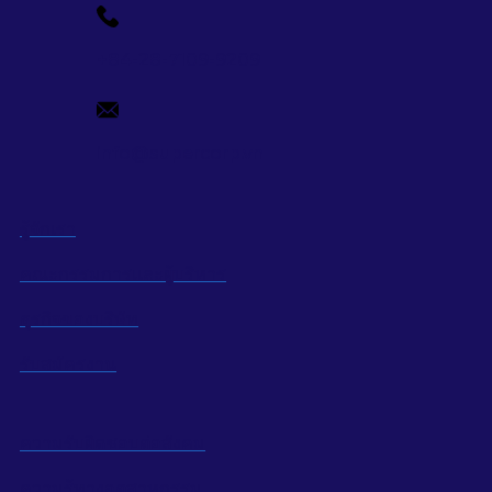
+84-28-7109-9209
info@supercorp.vn
รู้จักเรา
คณะกรรมการและผู้บริหาร
ธุรกิจของบริษัท
รับสมัครงาน
ความรับผิดชอบต่อสังคม
ความรู้ทางอุตสาหกรรม