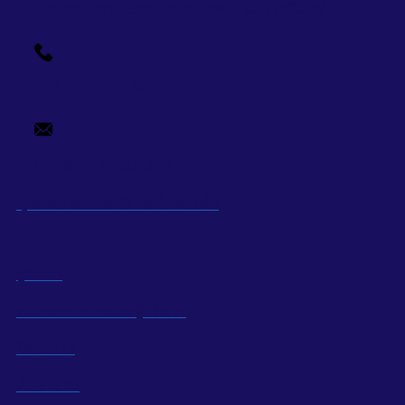
Thang, แขวง Ben Nghe, เขต 1, นครโฮจิมินห์
+84-28-7109-9209
info@supercorp.vn
ซุปเปอร์ เอนเนอร์ยี คอร์เปอเรชั่น
รู้จักเรา
คณะกรรมการและผู้บริหาร
โครงการ
ค้นหางาน