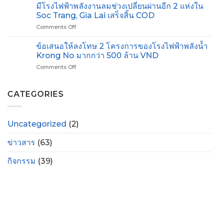
ใช้
มีโรงไฟฟ้าพลังงานลมช่วงเปลี่ยนผ่านอีก 2 แห่งใน
220
ได้
งาน
kV
Soc Trang, Gia Lai เสร็จสิ้น COD
รับ
โครงการ
เฟส
ใบ
Comments Off
on
ติด
1
อนุญาต
มี
ตั้ง
สาย
สำหรับ
โรง
ข้อเสนอให้ลงโทษ 2 โครงการของโรงไฟฟ้าพลังน้ำ
เครื่อง
Nha
การ
ไฟฟ้า
แปลง
Krong No มากกว่า 500 ล้าน VND
Trang
สำรวจ
พลังงาน
ไฟ
–
ทาง
Comments Off
on
ลม
ขนาด
Thap
ทะเล
ข้อ
ช่วง
500/220kV
Cham
เสนอ
เปลี่ยน
Long
ให้
CATEGORIES
ผ่าน
Phu
ลงโทษ
อีก
2
2
โครงการ
แห่ง
Uncategorized
(2)
ของ
ใน
โรง
Soc
ข่าวสาร
(63)
ไฟฟ้า
Trang,
พลัง
Gia
น้ำ
กิจกรรม
(39)
Lai
Krong
เสร็จ
No
สิ้น
มากกว่า
COD
500
ล้าน
VND