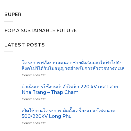
SUPER
FOR A SUSTAINABLE FUTURE
LATEST POSTS
โครงการพลังงานลมนอกชายฝั่งส่งออกไฟฟ้าไปยัง
สิงคโปร์ได้รับใบอนุญาตสำหรับการสำรวจทางทะเล
Comments Off
on
โครงการ
พลังงาน
ดำเนินการใช้งานกำลังไฟฟ้า 220 kV เฟส 1 สาย
ลม
Nha Trang – Thap Cham
นอก
Comments Off
on
ชายฝั่ง
ดำเนิน
ส่ง
การ
เปิดใช้งานโครงการ ติดตั้งเครื่องแปลงไฟขนาด
ออกไฟ
ใช้
ฟ้า
500/220kV Long Phu
งาน
ไป
Comments Off
on
กำลัง
ยัง
เปิด
ไฟฟ้า
สิงคโปร์