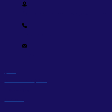
ชั้น 15, 9 Ton Duc Thang Tower, ถนน 9 - 11 Ton D
+84-28-7109-9209
info@supercorp.vn
รู้จักเรา
คณะกรรมการและผู้บริหาร
ธุรกิจของบริษัท
รับสมัครงาน