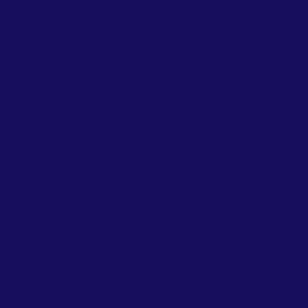
uc Thang, แขวง Ben Nghe, เขต 1, นครโฮจิมินห์