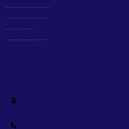
ความรับผิดชอบต่อสังคม
ความรู้ทางอุตสาหกรรม
เศรษฐกิจชุมชน
พัฒนาทรัพยากรมนุษย์
ชั้น 15, 9 Ton Duc Thang Tower, ถนน 9 - 11 Ton Duc Than