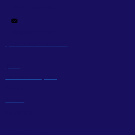
+84-28-7109-9209
info@supercorp.vn
ซุปเปอร์ เอนเนอร์ยี คอร์เปอเรชั่น
รู้จักเรา
คณะกรรมการและผู้บริหาร
โครงการ
ค้นหางาน
พัฒนาที่ยั่งยืน
ความรับผิดชอบต่อสังคม