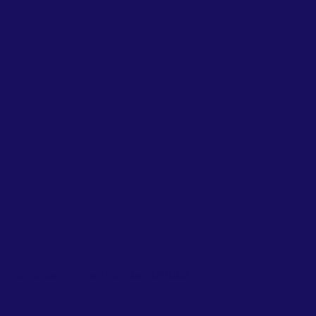
g, แขวง Ben Nghe, เขต 1, นครโฮจิมินห์