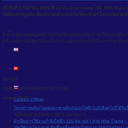
เมื่อวันที่ 7 กันยายน 2562 ที่ An Cu Commune เขต Tinh Bien 
ข่าวและกิจกรรม
โดยของขวัญแต่ละชิ้นประกอบด้วยขนมไหว้พระจันทร์ โคมไฟขนาดเล็
ติดต่อเรา
นาย Supa Waisayarat กล่าวในพิธีมอบของขวัญว่า ขอให้ทุกคนมีคว
รู้เรื่องพลังงานสีเขียวให้กับเด็กๆ และเผยแพร่จิตสำนึกในการรักษาสิ่งแวดล
SUPER
FOR A SUSTAINABLE FUTURE
Latest Posts
Carbon Offset
โครงการพลังงานลมนอกชายฝั่งส่งออกไฟฟ้าไปยังสิงคโปร์ได้ร
รับใบอนุญาตสำหรับการสำรวจทางทะเล
ดำเนินการใช้งานกำลังไฟฟ้า 220 kV เฟส 1 สาย Nha Trang
เปิดใช้งานโครงการ ติดตั้งเครื่องแปลงไฟขนาด 500/220kV 