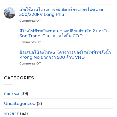
ดำเนิน
ส่ง
การ
เปิดใช้งานโครงการ ติดตั้งเครื่องแปลงไฟขนาด
ออกไฟ
ใช้
ฟ้า
500/220kV Long Phu
งาน
ไป
Comments Off
on
กำลัง
ยัง
เปิด
ไฟฟ้า
สิงคโปร์
ใช้
มีโรงไฟฟ้าพลังงานลมช่วงเปลี่ยนผ่านอีก 2 แห่งใน
220
ได้
งาน
kV
Soc Trang, Gia Lai เสร็จสิ้น COD
รับ
โครงการ
เฟส
ใบ
Comments Off
on
ติด
1
อนุญาต
มี
ตั้ง
สาย
สำหรับ
โรง
ข้อเสนอให้ลงโทษ 2 โครงการของโรงไฟฟ้าพลังน้ำ
เครื่อง
Nha
การ
ไฟฟ้า
แปลง
Krong No มากกว่า 500 ล้าน VND
Trang
สำรวจ
พลังงาน
ไฟ
–
ทาง
Comments Off
on
ลม
ขนาด
Thap
ทะเล
ข้อ
ช่วง
500/220kV
Cham
เสนอ
เปลี่ยน
Long
ให้
CATEGORIES
ผ่าน
Phu
ลงโทษ
อีก
2
2
โครงการ
แห่ง
กิจกรรม
(39)
ของ
ใน
โรง
Soc
Uncategorized
(2)
ไฟฟ้า
Trang,
พลัง
Gia
น้ำ
ข่าวสาร
(63)
Lai
Krong