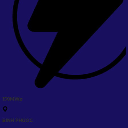
150MWp
BINH PHUOC