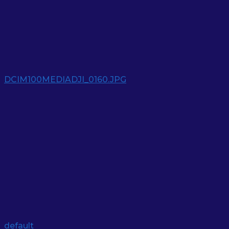
DCIM100MEDIADJI_0160.JPG
default